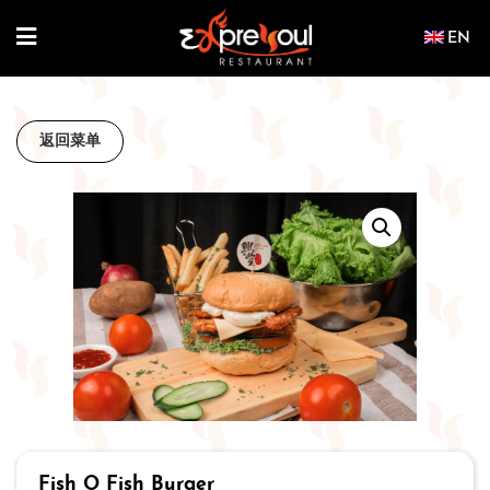
Skip
to
content
返回菜单
Fish O Fish Burger